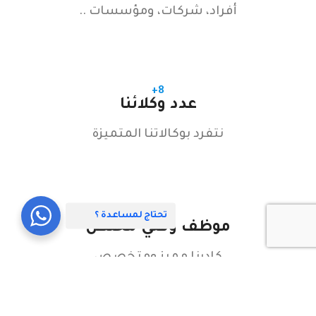
أفراد، شركات، ومؤسسات ..
8+
عدد وكلائنا
نتفرد بوكالاتنا المتميزة
36+
تحتاج لمساعدة ؟
موظف وفني مختص
كادرنا مميز ومتخصص