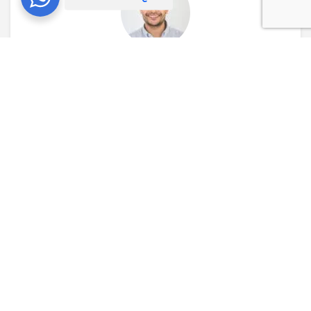
” عصر السحب من المؤسسات القليلة التي يهمها
أن تتميز في عملها. هم يعملون على تركيب كاميرات
المراقبة الحديثة وكذلك تركيب جهاز البصمة المتطور
بالإضافة لـ تصميم الشبكات السلكية و اللاسلكية ..
شكراً لكم”
أحمد حسام
مدير التسويق بشركة ميرام
أبرز عملائنا